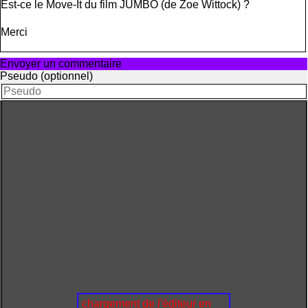
Est-ce le Move-It du film JUMBO (de Zoe Wittock) ?
Merci
Envoyer un commentaire
Pseudo (optionnel)
chargement de l'éditeur en