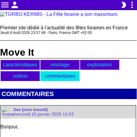
menu
person
more_vert
brightness_2
Premier site dédié à l'actualité des fêtes foraines en France
Jeudi 6 Août 2026 23:57:48 - Paris, France GMT +02:00
Move It
caractéristiques
montage
exploitation
vidéos
commentaires
COMMENTAIRES
Joe (non inscrit)
mercredi 15 janvier 2025 14:53
Bonjour,