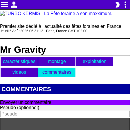
menu
person
more_vert
brightness_2
Premier site dédié à l'actualité des fêtes foraines en France
Jeudi 6 Août 2026 06:31:13 - Paris, France GMT +02:00
Mr Gravity
caractéristiques
montage
exploitation
vidéos
commentaires
COMMENTAIRES
Envoyer un commentaire
Pseudo (optionnel)