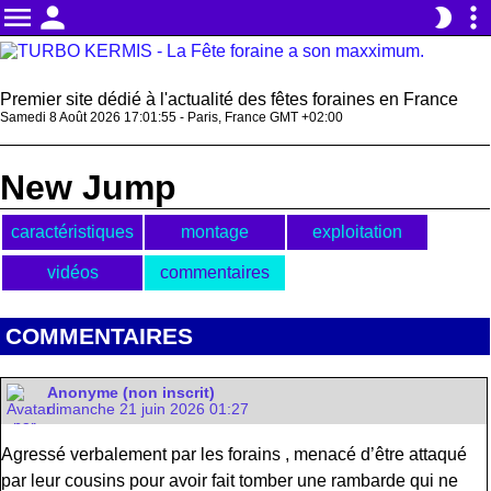
menu
person
more_vert
brightness_2
Premier site dédié à l'actualité des fêtes foraines en France
Samedi 8 Août 2026 17:01:55 - Paris, France GMT +02:00
New Jump
caractéristiques
montage
exploitation
vidéos
commentaires
COMMENTAIRES
Anonyme (non inscrit)
dimanche 21 juin 2026 01:27
Agressé verbalement par les forains , menacé d’être attaqué
par leur cousins pour avoir fait tomber une rambarde qui ne