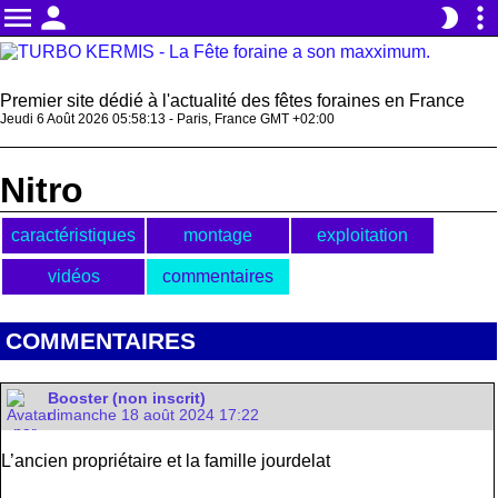
menu
person
more_vert
brightness_2
Premier site dédié à l'actualité des fêtes foraines en France
Jeudi 6 Août 2026 05:58:13 - Paris, France GMT +02:00
Nitro
caractéristiques
montage
exploitation
vidéos
commentaires
COMMENTAIRES
Booster (non inscrit)
dimanche 18 août 2024 17:22
L’ancien propriétaire et la famille jourdelat