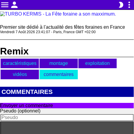
menu
person
more_vert
brightness_2
Premier site dédié à l'actualité des fêtes foraines en France
Vendredi 7 Août 2026 23:41:07 - Paris, France GMT +02:00
Remix
caractéristiques
montage
exploitation
vidéos
commentaires
COMMENTAIRES
Envoyer un commentaire
Pseudo (optionnel)