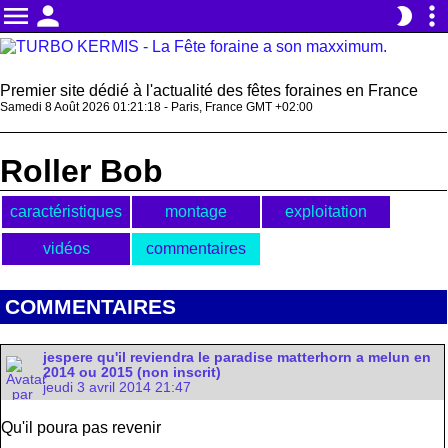
menu
person
more_vert
brightness_2
Premier site dédié à l'actualité des fêtes foraines en France
Samedi 8 Août 2026 01:21:19 - Paris, France GMT +02:00
Roller Bob
caractéristiques
montage
exploitation
vidéos
commentaires
COMMENTAIRES
jespere qu'il reviendra le paradise matterhorn a melun en
2014 ou 2015 (non inscrit)
jeudi 3 avril 2014 21:47
Qu'il poura pas revenir