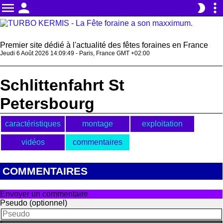
menu
person
more_vert
brightness_2
Premier site dédié à l'actualité des fêtes foraines en France
Jeudi 6 Août 2026 14:09:49 - Paris, France GMT +02:00
Schlittenfahrt St
Petersbourg
caractéristiques
montage
exploitation
vidéos
commentaires
COMMENTAIRES
Envoyer un commentaire
Pseudo (optionnel)