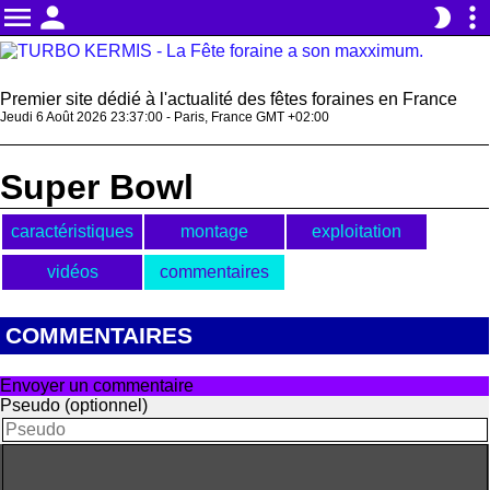
menu
person
more_vert
brightness_2
Premier site dédié à l'actualité des fêtes foraines en France
Jeudi 6 Août 2026 23:37:00 - Paris, France GMT +02:00
Super Bowl
caractéristiques
montage
exploitation
vidéos
commentaires
COMMENTAIRES
Envoyer un commentaire
Pseudo (optionnel)