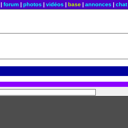
|
forum
|
photos
|
vidéos
|
base
|
annonces
|
chat