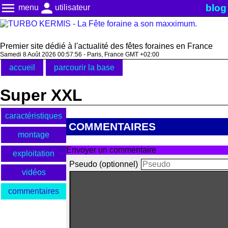
menu
person
blog
menu
utilisateur
Premier site dédié à l'actualité des fêtes foraines en France
Samedi 8 Août 2026 00:57:56 - Paris, France GMT +02:00
accueil
parcourir la base
Super XXL
caractéristiques
COMMENTAIRES
montage
Envoyer un commentaire
exploitation
Pseudo (optionnel)
vidéos
commentaires