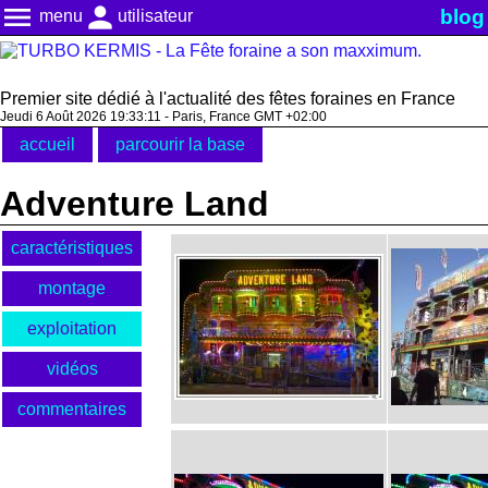
menu
person
blog
menu
utilisateur
Premier site dédié à l'actualité des fêtes foraines en France
Jeudi 6 Août 2026 19:33:11 - Paris, France GMT +02:00
accueil
parcourir la base
Adventure Land
caractéristiques
montage
exploitation
vidéos
commentaires