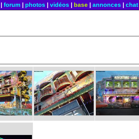
|
forum
|
photos
|
vidéos
|
base
|
annonces
|
chat