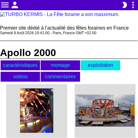
menu
person
more_vert
brightness_2
Premier site dédié à l'actualité des fêtes foraines en France
Samedi 8 Août 2026 10:41:00 - Paris, France GMT +02:00
Apollo 2000
caractéristiques
montage
exploitation
vidéos
commentaires