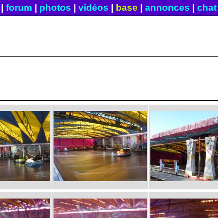
|
forum
|
photos
|
vidéos
|
base
|
annonces
|
chat