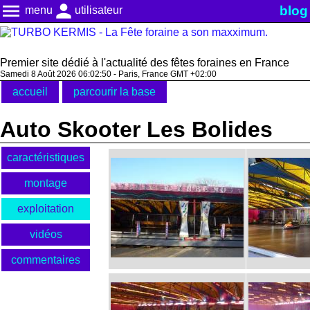
menu
person
blog
menu
utilisateur
Premier site dédié à l'actualité des fêtes foraines en France
Samedi 8 Août 2026 06:02:50 - Paris, France GMT +02:00
accueil
parcourir la base
Auto Skooter Les Bolides
caractéristiques
montage
exploitation
vidéos
commentaires