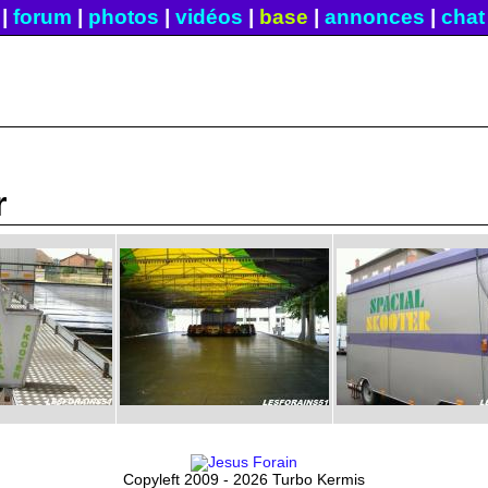
|
forum
|
photos
|
vidéos
|
base
|
annonces
|
chat
r
Copyleft 2009 - 2026 Turbo Kermis