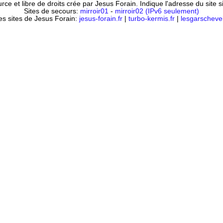
ce et libre de droits crée par Jesus Forain. Indique l'adresse du site 
Sites de secours:
mirroir01
-
mirroir02 (IPv6 seulement)
es sites de Jesus Forain:
jesus-forain.fr
|
turbo-kermis.fr
|
lesgarschevel