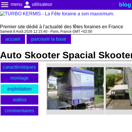
menu
person
blog
menu
utilisateur
Premier site dédié à l'actualité des fêtes foraines en France
Samedi 8 Août 2026 12:15:41 - Paris, France GMT +02:00
accueil
parcourir la base
Auto Skooter Spacial Skoote
caractéristiques
montage
exploitation
vidéos
commentaires