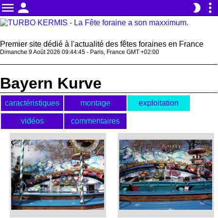
menu
person
more_vert
brightness_2
Premier site dédié à l'actualité des fêtes foraines en France
Dimanche 9 Août 2026 09:44:45 - Paris, France GMT +02:00
Bayern Kurve
caractéristiques
montage
exploitation
vidéos
commentaires