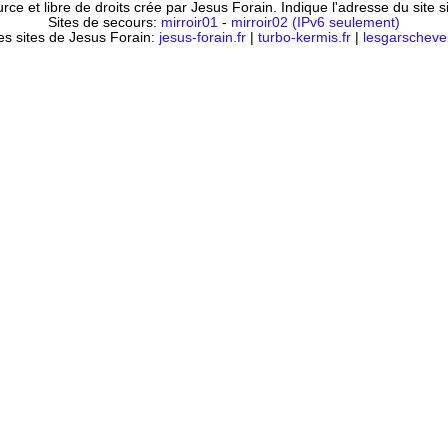
ce et libre de droits crée par Jesus Forain. Indique l'adresse du site 
Sites de secours:
mirroir01
-
mirroir02 (IPv6 seulement)
es sites de Jesus Forain:
jesus-forain.fr
|
turbo-kermis.fr
|
lesgarschevel