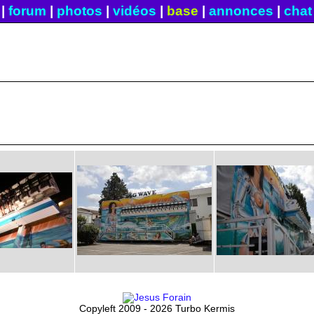
|
forum
|
photos
|
vidéos
|
base
|
annonces
|
chat
Copyleft 2009 - 2026 Turbo Kermis