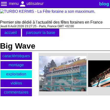
menu
person
blog
menu
utilisateur
Premier site dédié à l'actualité des fêtes foraines en France
Jeudi 6 Août 2026 23:27:25 - Paris, France GMT +02:00
accueil
parcourir la base
Big Wave
caractéristiques
montage
exploitation
vidéos
commentaires