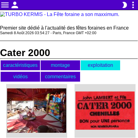
menu
person
more_vert
brightness_2
Premier site dédié à l'actualité des fêtes foraines en France
Samedi 8 Août 2026 03:54:27 - Paris, France GMT +02:00
Cater 2000
caractéristiques
montage
exploitation
vidéos
commentaires