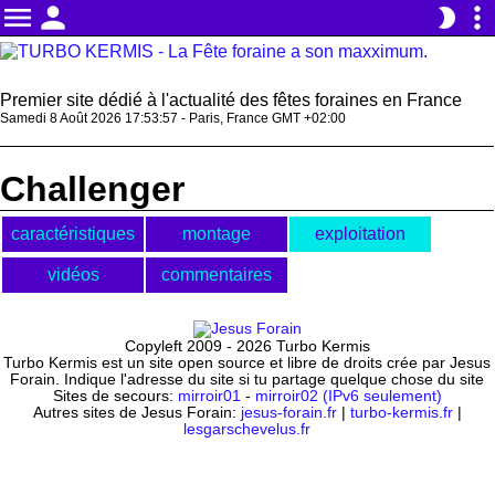
menu
person
more_vert
brightness_2
Premier site dédié à l'actualité des fêtes foraines en France
Samedi 8 Août 2026 17:53:57 - Paris, France GMT +02:00
Challenger
caractéristiques
montage
exploitation
vidéos
commentaires
Copyleft 2009 - 2026 Turbo Kermis
Turbo Kermis est un site open source et libre de droits crée par Jesus
Forain. Indique l'adresse du site si tu partage quelque chose du site
Sites de secours:
mirroir01
-
mirroir02 (IPv6 seulement)
Autres sites de Jesus Forain:
jesus-forain.fr
|
turbo-kermis.fr
|
lesgarschevelus.fr