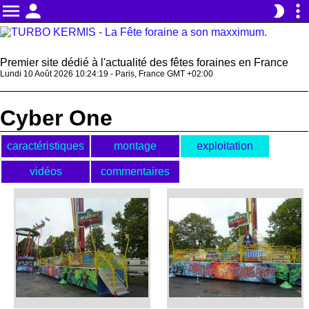
menu
person
more_vert
brightness_2
Premier site dédié à l'actualité des fêtes foraines en France
Lundi 10 Août 2026 10:24:20 - Paris, France GMT +02:00
Cyber One
caractéristiques
montage
exploitation
vidéos
commentaires