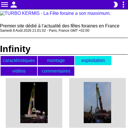
menu
person
more_vert
brightness_2
Premier site dédié à l'actualité des fêtes foraines en France
Samedi 8 Août 2026 21:01:02 - Paris, France GMT +02:00
Infinity
caractéristiques
montage
exploitation
vidéos
commentaires