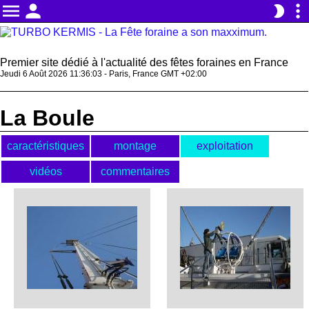
menu
person
more_vert
brightness_2
Premier site dédié à l'actualité des fêtes foraines en France
Jeudi 6 Août 2026 11:36:03 - Paris, France GMT +02:00
La Boule
caractéristiques
montage
exploitation
vidéos
commentaires