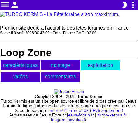
menu
person
more_vert
brightness_2
Premier site dédié à l'actualité des fêtes foraines en France
Samedi 8 Août 2026 00:47:10 - Paris, France GMT +02:00
Loop Zone
caractéristiques
montage
exploitation
vidéos
commentaires
Copyleft 2009 - 2026 Turbo Kermis
Turbo Kermis est un site open source et libre de droits crée par Jesus
Forain. Indique l'adresse du site si tu partage quelque chose du site
Sites de secours:
mirroir01
-
mirroir02 (IPv6 seulement)
Autres sites de Jesus Forain:
jesus-forain.fr
|
turbo-kermis.fr
|
lesgarschevelus.fr