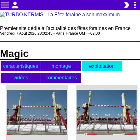
menu
person
more_vert
brightness_2
Premier site dédié à l'actualité des fêtes foraines en France
Vendredi 7 Août 2026 23:02:45 - Paris, France GMT +02:00
Magic
caractéristiques
montage
exploitation
vidéos
commentaires