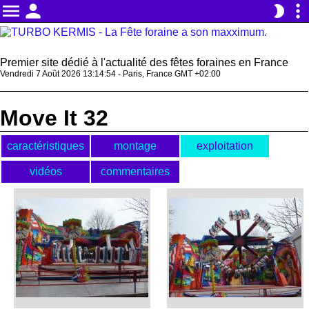
menu
person
more_vert
brightness_2
Premier site dédié à l'actualité des fêtes foraines en France
Vendredi 7 Août 2026 13:14:55 - Paris, France GMT +02:00
Move It 32
caractéristiques
montage
exploitation
vidéos
commentaires