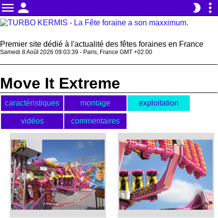
menu
person
more_vert
brightness_2
Premier site dédié à l'actualité des fêtes foraines en France
Samedi 8 Août 2026 09:03:39 - Paris, France GMT +02:00
Move It Extreme
caractéristiques
montage
exploitation
vidéos
commentaires