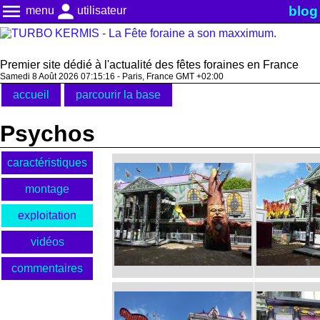
menu
person
blog
menu
utilisateur
Premier site dédié à l'actualité des fêtes foraines en France
Samedi 8 Août 2026 07:15:17 - Paris, France GMT +02:00
accueil
parcourir la base
Psychos
caractéristiques
montage
exploitation
vidéos
commentaires