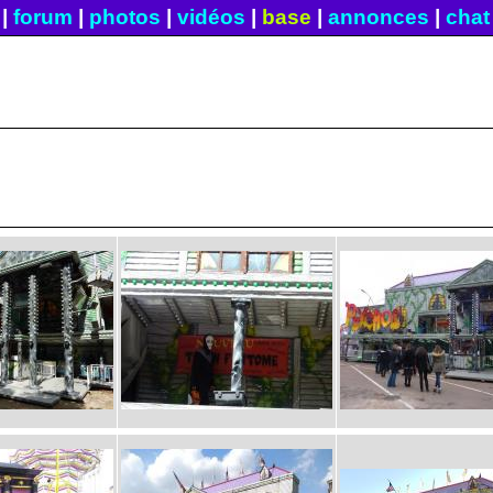
|
forum
|
photos
|
vidéos
|
base
|
annonces
|
chat