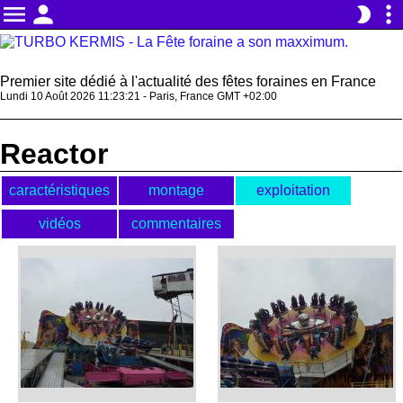
menu
person
more_vert
brightness_2
Premier site dédié à l'actualité des fêtes foraines en France
Lundi 10 Août 2026 11:23:21 - Paris, France GMT +02:00
Reactor
caractéristiques
montage
exploitation
vidéos
commentaires