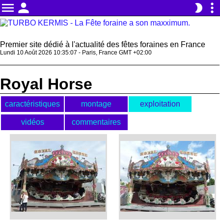
menu
person
more_vert
brightness_2
Premier site dédié à l'actualité des fêtes foraines en France
Lundi 10 Août 2026 10:35:07 - Paris, France GMT +02:00
Royal Horse
caractéristiques
montage
exploitation
vidéos
commentaires