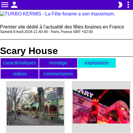
menu
person
more_vert
brightness_2
Premier site dédié à l'actualité des fêtes foraines en France
Samedi 8 Août 2026 21:40:40 - Paris, France GMT +02:00
Scary House
caractéristiques
montage
exploitation
vidéos
commentaires