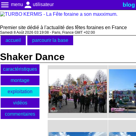
menu
person
blog
menu
utilisateur
Premier site dédié à l'actualité des fêtes foraines en France
Samedi 8 Août 2026 03:19:09 - Paris, France GMT +02:00
accueil
parcourir la base
Shaker Dance
caractéristiques
montage
exploitation
vidéos
commentaires