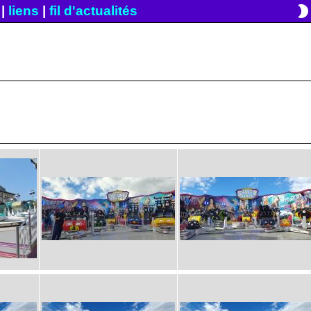
brightness_2
|
liens
|
fil d'actualités