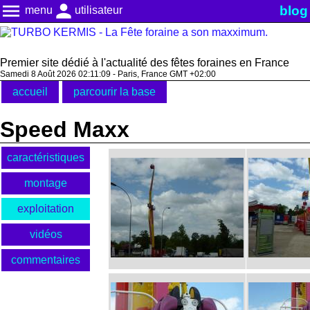
menu
person
blog
menu
utilisateur
Premier site dédié à l'actualité des fêtes foraines en France
Samedi 8 Août 2026 02:11:10 - Paris, France GMT +02:00
accueil
parcourir la base
Speed Maxx
caractéristiques
montage
exploitation
vidéos
commentaires