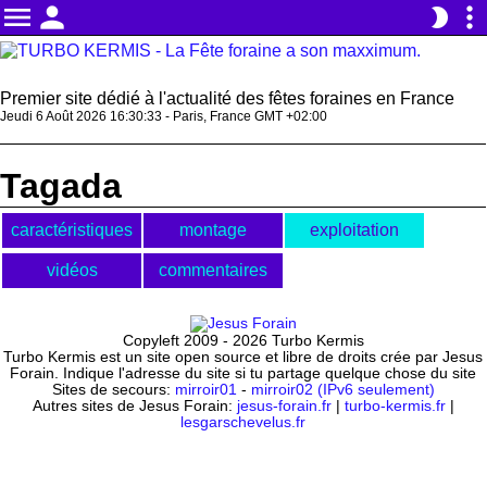
menu
person
more_vert
brightness_2
Premier site dédié à l'actualité des fêtes foraines en France
Jeudi 6 Août 2026 16:30:33 - Paris, France GMT +02:00
Tagada
caractéristiques
montage
exploitation
vidéos
commentaires
Copyleft 2009 - 2026 Turbo Kermis
Turbo Kermis est un site open source et libre de droits crée par Jesus
Forain. Indique l'adresse du site si tu partage quelque chose du site
Sites de secours:
mirroir01
-
mirroir02 (IPv6 seulement)
Autres sites de Jesus Forain:
jesus-forain.fr
|
turbo-kermis.fr
|
lesgarschevelus.fr