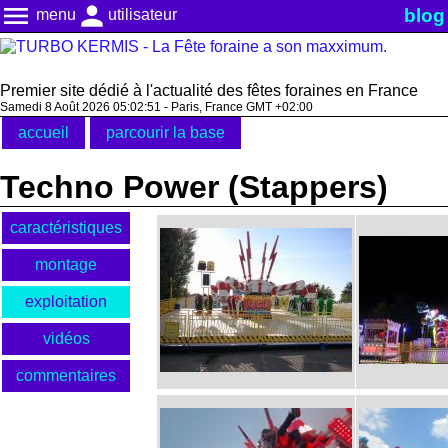
menu
person
blog
menu
utilisateur
Premier site dédié à l'actualité des fêtes foraines en France
Samedi 8 Août 2026 05:02:51 - Paris, France GMT +02:00
accueil
parcourir la base
Techno Power (Stappers)
caractéristiques
montage
exploitation
vidéos
commentaires