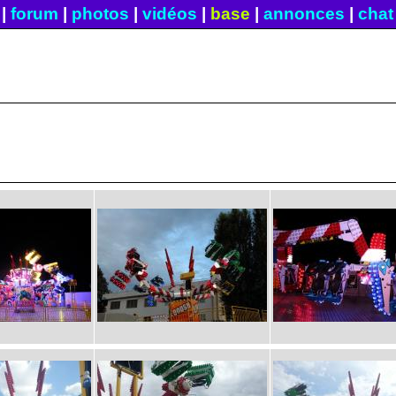
|
forum
|
photos
|
vidéos
|
base
|
annonces
|
chat