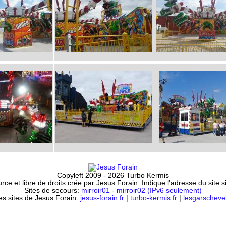
Copyleft 2009 - 2026 Turbo Kermis
ce et libre de droits crée par Jesus Forain. Indique l'adresse du site 
Sites de secours:
mirroir01
-
mirroir02 (IPv6 seulement)
es sites de Jesus Forain:
jesus-forain.fr
|
turbo-kermis.fr
|
lesgarschevel