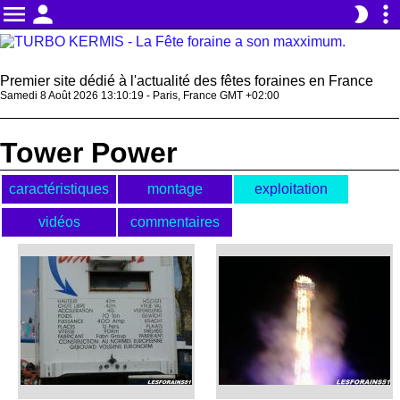
menu
person
more_vert
brightness_2
Premier site dédié à l'actualité des fêtes foraines en France
Samedi 8 Août 2026 13:10:19 - Paris, France GMT +02:00
Tower Power
caractéristiques
montage
exploitation
vidéos
commentaires