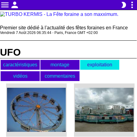
menu
person
more_vert
brightness_2
Premier site dédié à l'actualité des fêtes foraines en France
Vendredi 7 Août 2026 06:35:44 - Paris, France GMT +02:00
UFO
caractéristiques
montage
exploitation
vidéos
commentaires