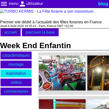
menu
person
blog
menu
utilisateur
Premier site dédié à l'actualité des fêtes foraines en France
Jeudi 6 Août 2026 19:35:43 - Paris, France GMT +02:00
accueil
parcourir la base
Week End Enfantin
caractéristiques
montage
exploitation
vidéos
commentaires