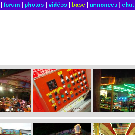
|
forum
|
photos
|
vidéos
|
base
|
annonces
|
chat