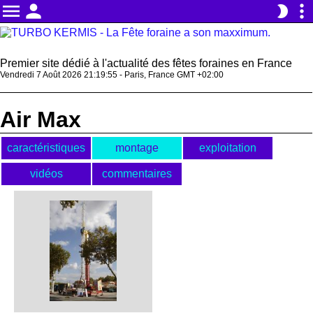
menu
person
more_vert
brightness_2
Premier site dédié à l'actualité des fêtes foraines en France
Vendredi 7 Août 2026 21:19:55 - Paris, France GMT +02:00
Air Max
caractéristiques
montage
exploitation
vidéos
commentaires