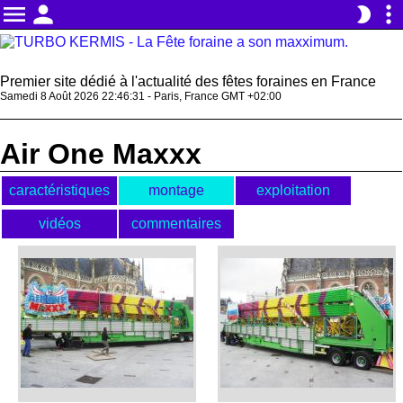
menu
person
more_vert
brightness_2
Premier site dédié à l'actualité des fêtes foraines en France
Samedi 8 Août 2026 22:46:31 - Paris, France GMT +02:00
Air One Maxxx
caractéristiques
montage
exploitation
vidéos
commentaires