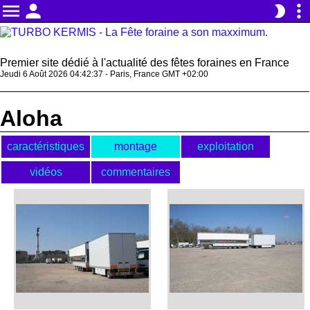
menu
person
more_vert
brightness_2
Premier site dédié à l'actualité des fêtes foraines en France
Jeudi 6 Août 2026 04:42:37 - Paris, France GMT +02:00
Aloha
caractéristiques
montage
exploitation
vidéos
commentaires