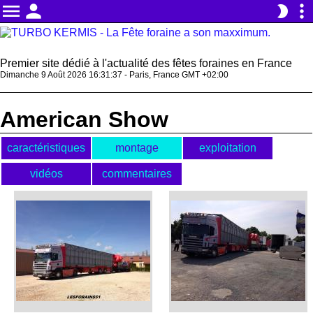
menu
person
more_vert
brightness_2
Premier site dédié à l'actualité des fêtes foraines en France
Dimanche 9 Août 2026 16:31:37 - Paris, France GMT +02:00
American Show
caractéristiques
montage
exploitation
vidéos
commentaires