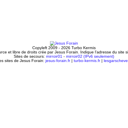
Copyleft 2009 - 2026 Turbo Kermis
ce et libre de droits crée par Jesus Forain. Indique l'adresse du site 
Sites de secours:
mirroir01
-
mirroir02 (IPv6 seulement)
es sites de Jesus Forain:
jesus-forain.fr
|
turbo-kermis.fr
|
lesgarschevel