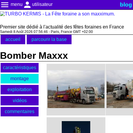
menu
person
blog
menu
utilisateur
Premier site dédié à l'actualité des fêtes foraines en France
Samedi 8 Août 2026 07:56:46 - Paris, France GMT +02:00
accueil
parcourir la base
Bomber Maxxx
caractéristiques
montage
exploitation
vidéos
commentaires