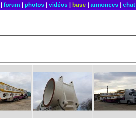
|
forum
|
photos
|
vidéos
|
base
|
annonces
|
chat