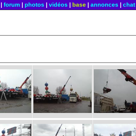
|
forum
|
photos
|
vidéos
|
base
|
annonces
|
chat