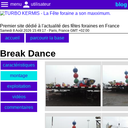
menu
person
blog
menu
utilisateur
Premier site dédié à l'actualité des fêtes foraines en France
Samedi 8 Août 2026 15:49:17 - Paris, France GMT +02:00
accueil
parcourir la base
Break Dance
caractéristiques
montage
exploitation
vidéos
commentaires