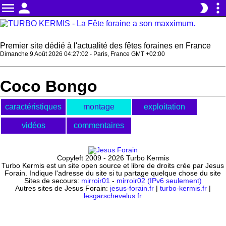
menu
person
more_vert
brightness_2
Premier site dédié à l'actualité des fêtes foraines en France
Dimanche 9 Août 2026 04:27:02 - Paris, France GMT +02:00
Coco Bongo
caractéristiques
montage
exploitation
vidéos
commentaires
Copyleft 2009 - 2026 Turbo Kermis
Turbo Kermis est un site open source et libre de droits crée par Jesus
Forain. Indique l'adresse du site si tu partage quelque chose du site
Sites de secours:
mirroir01
-
mirroir02 (IPv6 seulement)
Autres sites de Jesus Forain:
jesus-forain.fr
|
turbo-kermis.fr
|
lesgarschevelus.fr