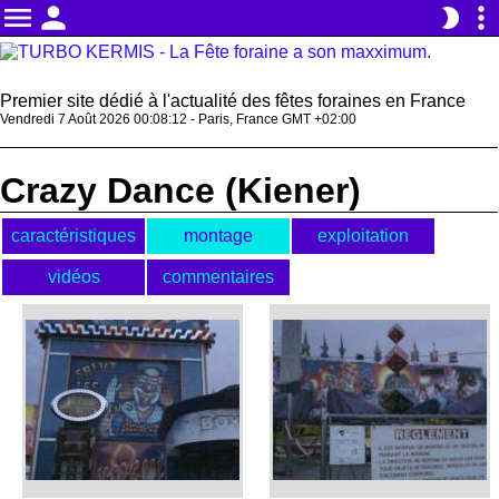
menu
person
more_vert
brightness_2
Premier site dédié à l'actualité des fêtes foraines en France
Vendredi 7 Août 2026 00:08:13 - Paris, France GMT +02:00
Crazy Dance (Kiener)
caractéristiques
montage
exploitation
vidéos
commentaires