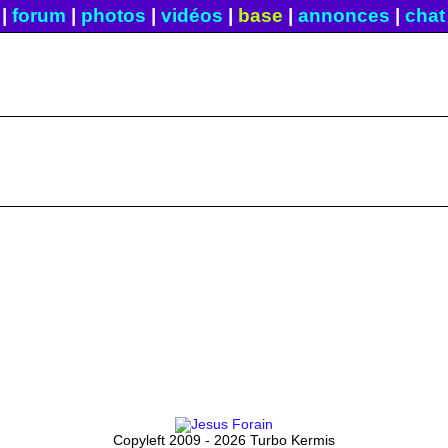
|
forum
|
photos
|
vidéos
|
base
|
annonces
|
chat
Copyleft 2009 - 2026 Turbo Kermis