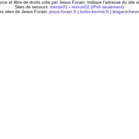
ce et libre de droits crée par Jesus Forain. Indique l'adresse du site 
Sites de secours:
mirroir01
-
mirroir02 (IPv6 seulement)
es sites de Jesus Forain:
jesus-forain.fr
|
turbo-kermis.fr
|
lesgarschevel