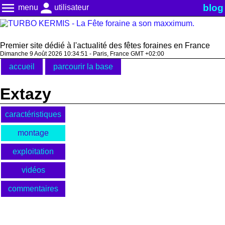
menu
person
blog
menu
utilisateur
Premier site dédié à l'actualité des fêtes foraines en France
Dimanche 9 Août 2026 10:34:51 - Paris, France GMT +02:00
accueil
parcourir la base
Extazy
caractéristiques
montage
exploitation
vidéos
commentaires