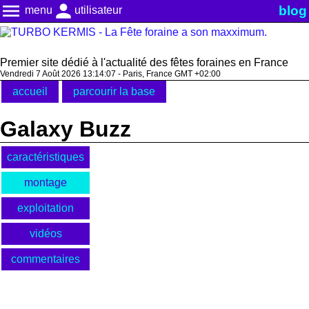
menu
person
blog
menu
utilisateur
Premier site dédié à l'actualité des fêtes foraines en France
Vendredi 7 Août 2026 13:14:07 - Paris, France GMT +02:00
accueil
parcourir la base
Galaxy Buzz
caractéristiques
montage
exploitation
vidéos
commentaires