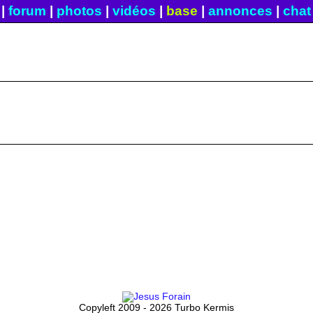
|
forum
|
photos
|
vidéos
|
base
|
annonces
|
chat
Copyleft 2009 - 2026 Turbo Kermis