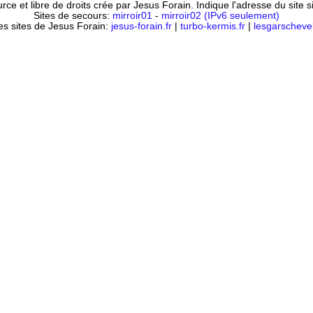
ce et libre de droits crée par Jesus Forain. Indique l'adresse du site 
Sites de secours:
mirroir01
-
mirroir02 (IPv6 seulement)
es sites de Jesus Forain:
jesus-forain.fr
|
turbo-kermis.fr
|
lesgarschevel