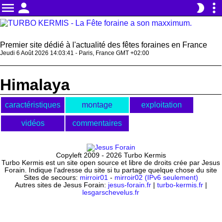
menu
person
more_vert
brightness_2
Premier site dédié à l'actualité des fêtes foraines en France
Jeudi 6 Août 2026 14:03:41 - Paris, France GMT +02:00
Himalaya
caractéristiques
montage
exploitation
vidéos
commentaires
Copyleft 2009 - 2026 Turbo Kermis
Turbo Kermis est un site open source et libre de droits crée par Jesus
Forain. Indique l'adresse du site si tu partage quelque chose du site
Sites de secours:
mirroir01
-
mirroir02 (IPv6 seulement)
Autres sites de Jesus Forain:
jesus-forain.fr
|
turbo-kermis.fr
|
lesgarschevelus.fr