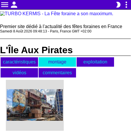
menu
person
more_vert
brightness_2
Premier site dédié à l'actualité des fêtes foraines en France
Samedi 8 Août 2026 09:48:13 - Paris, France GMT +02:00
L'Île Aux Pirates
caractéristiques
montage
exploitation
vidéos
commentaires