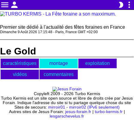
menu
person
more_vert
brightness_2
Premier site dédié à l'actualité des fêtes foraines en France
Dimanche 9 Août 2026 17:15:48 - Paris, France GMT +02:00
Le Gold
caractéristiques
montage
exploitation
vidéos
commentaires
Copyleft 2009 - 2026 Turbo Kermis
Turbo Kermis est un site open source et libre de droits crée par Jesus
Forain. Indique l'adresse du site si tu partage quelque chose du site
Sites de secours:
mirroir01
-
mirroir02 (IPv6 seulement)
Autres sites de Jesus Forain:
jesus-forain.fr
|
turbo-kermis.fr
|
lesgarschevelus.fr