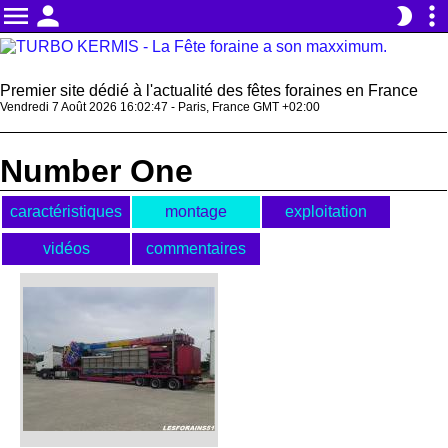
menu
person
more_vert
brightness_2
Premier site dédié à l'actualité des fêtes foraines en France
Vendredi 7 Août 2026 16:02:47 - Paris, France GMT +02:00
Number One
caractéristiques
montage
exploitation
vidéos
commentaires