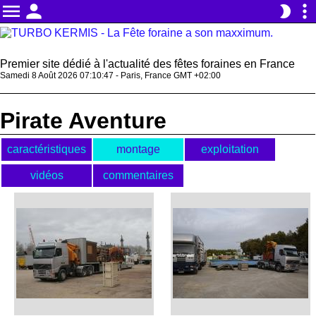
menu
person
more_vert
brightness_2
Premier site dédié à l'actualité des fêtes foraines en France
Samedi 8 Août 2026 07:10:47 - Paris, France GMT +02:00
Pirate Aventure
caractéristiques
montage
exploitation
vidéos
commentaires